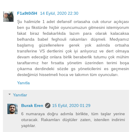
F1a9t0i5H
14 Eylül, 2020 22:30
Şu halimizle 1 adet defansif ortasaha cuk oturur açıkçası
ben şu fikstürde hiçbir oyuncumuzun gitmesini istemiyorum
fakat biraz fedakarlıkda lazım para olarak kalacaksa
belhanda babel feghouli rakamları düşmeli. Medyamız
başlamış güzellenelere gerek yok aslında ortsaha
transferine VS dertlerini çok iyi anlıyoruz ve dert olmaya
devam edeceğiz onlara birlik beraberlik tutumu çok mühim
taraftarımız her fırsatta yönetim üzerinden terimi boşa
çıkarma derdindeki sözde gs yöneticilerini es geçmesin
desteğimizi hissetmeli hoca ve takımın tüm oyuncuları.
Yanıtla
Yanıtlar
Burak Eren
15 Eylül, 2020 01:29
6 numaraya doğru adımla birlikte, tüm taşlar yerine
oturacak. Rakamları düştüler zaten, istenilen indirimi
yaptılar.