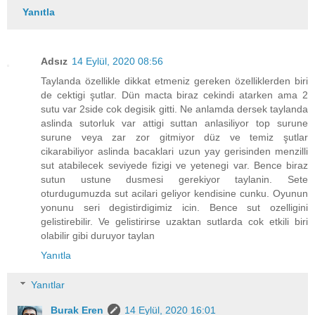
Yanıtla
Adsız
14 Eylül, 2020 08:56
Taylanda özellikle dikkat etmeniz gereken özelliklerden biri
de cektigi şutlar. Dün macta biraz cekindi atarken ama 2
sutu var 2side cok degisik gitti. Ne anlamda dersek taylanda
aslinda sutorluk var attigi suttan anlasiliyor top surune
surune veya zar zor gitmiyor düz ve temiz şutlar
cikarabiliyor aslinda bacaklari uzun yay gerisinden menzilli
sut atabilecek seviyede fizigi ve yetenegi var. Bence biraz
sutun ustune dusmesi gerekiyor taylanin. Sete
oturdugumuzda sut acilari geliyor kendisine cunku. Oyunun
yonunu seri degistirdigimiz icin. Bence sut ozelligini
gelistirebilir. Ve gelistirirse uzaktan sutlarda cok etkili biri
olabilir gibi duruyor taylan
Yanıtla
Yanıtlar
Burak Eren
14 Eylül, 2020 16:01