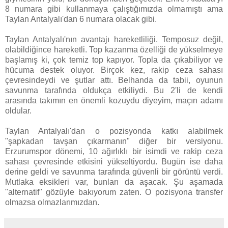
8 numara gibi kullanmaya çalıştığımızda olmamıştı ama
Taylan Antalyalı'dan 6 numara olacak gibi.
Taylan Antalyalı'nın avantajı hareketliliği. Temposuz değil,
olabildiğince hareketli. Top kazanma özelliği de yükselmeye
başlamış ki, çok temiz top kapıyor. Topla da çıkabiliyor ve
hücuma destek oluyor. Birçok kez, rakip ceza sahası
çevresindeydi ve şutlar attı. Belhanda da tabii, oyunun
savunma tarafında oldukça etkiliydi. Bu 2'li de kendi
arasında takımın en önemli kozuydu diyeyim, maçın adamı
oldular.
Taylan Antalyalı'dan o pozisyonda katkı alabilmek
"şapkadan tavşan çıkarmanın" diğer bir versiyonu.
Erzurumspor dönemi, 10 ağırlıklı bir isimdi ve rakip ceza
sahası çevresinde etkisini yükseltiyordu. Bugün ise daha
derine geldi ve savunma tarafında güvenli bir görüntü verdi.
Mutlaka eksikleri var, bunları da aşacak. Şu aşamada
"alternatif" gözüyle bakıyorum zaten. O pozisyona transfer
olmazsa olmazlarımızdan.