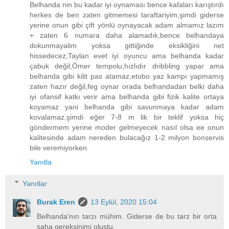
Belhanda nin bu kadar iyi oynaması bence kafaları karıştırdı
herkes de ben zaten gitmemesi taraftariyim,şimdi giderse
yerine onun gibi çift yönlü oynayacak adam almamız lazım
+ zaten 6 numara daha alamadık,bence belhandaya
dokunmayalim yoksa gittiğinde eksikliğini net
hissedecez,Taylan evet iyi oyuncu ama belhanda kadar
çabuk değil,Ömer tempolu,hızlıdır dribbling yapar ama
belhanda gibi kilit pas atamaz,etobo yaz kampı yapmamış
zaten hazır değil,feg oynar orada belhandadan belki daha
iyi ofansif katkı verir ama belhanda gibi fizik kalite ortaya
koyamaz yani belhanda gibi savunmaya kadar adam
kovalamaz,şimdi eğer 7-8 m lik bir teklif yoksa hiç
göndermem yerine moder gelmeyecek nasıl olsa ee onun
kalitesinde adam nereden bulacağız 1-2 milyon bonservis
bile veremiyorken
Yanıtla
Yanıtlar
Burak Eren
13 Eylül, 2020 15:04
Belhanda'nın tarzı mühim. Giderse de bu tarz bir orta
saha gereksinimi oluştu.