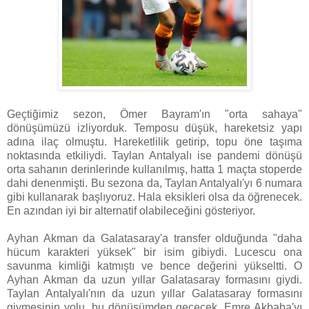
Geçtiğimiz sezon, Ömer Bayram'ın "orta sahaya"
dönüşümüzü izliyorduk. Temposu düşük, hareketsiz yapı
adına ilaç olmuştu. Hareketlilik getirip, topu öne taşıma
noktasında etkiliydi. Taylan Antalyalı ise pandemi dönüşü
orta sahanın derinlerinde kullanılmış, hatta 1 maçta stoperde
dahi denenmişti. Bu sezona da, Taylan Antalyalı'yı 6 numara
gibi kullanarak başlıyoruz. Hala eksikleri olsa da öğrenecek.
En azından iyi bir alternatif olabileceğini gösteriyor.
Ayhan Akman da Galatasaray'a transfer olduğunda "daha
hücum karakteri yüksek" bir isim gibiydi. Lucescu ona
savunma kimliği katmıştı ve bence değerini yükseltti. O
Ayhan Akman da uzun yıllar Galatasaray formasını giydi.
Taylan Antalyalı'nın da uzun yıllar Galatasaray formasını
giymesinin yolu, bu dönüşümden geçecek. Emre Akbaba'yı