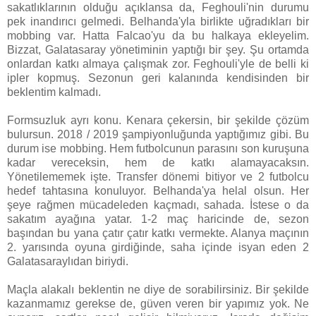
sakatlıklarının olduğu açıklansa da, Feghouli'nin durumu
pek inandırıcı gelmedi. Belhanda'yla birlikte uğradıkları bir
mobbing var. Hatta Falcao'yu da bu halkaya ekleyelim.
Bizzat, Galatasaray yönetiminin yaptığı bir şey. Şu ortamda
onlardan katkı almaya çalışmak zor. Feghouli'yle de belli ki
ipler kopmuş. Sezonun geri kalanında kendisinden bir
beklentim kalmadı.
Formsuzluk ayrı konu. Kenara çekersin, bir şekilde çözüm
bulursun. 2018 / 2019 şampiyonluğunda yaptığımız gibi. Bu
durum ise mobbing. Hem futbolcunun parasını son kuruşuna
kadar vereceksin, hem de katkı alamayacaksın.
Yönetilememek işte. Transfer dönemi bitiyor ve 2 futbolcu
hedef tahtasına konuluyor. Belhanda'ya helal olsun. Her
şeye rağmen mücadeleden kaçmadı, sahada. İstese o da
sakatım ayağına yatar. 1-2 maç haricinde de, sezon
başından bu yana çatır çatır katkı vermekte. Alanya maçının
2. yarısında oyuna girdiğinde, saha içinde isyan eden 2
Galatasaraylıdan biriydi.
Maçla alakalı beklentin ne diye de sorabilirsiniz. Bir şekilde
kazanmamız gerekse de, güven veren bir yapımız yok. Ne