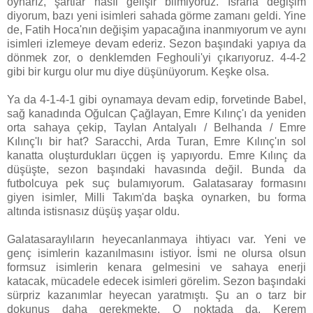
oynarız, şartlar nasıl gelişir bilmiyoruz. Israrla değişim
diyorum, bazı yeni isimleri sahada görme zamanı geldi. Yine
de, Fatih Hoca'nın değişim yapacağına inanmıyorum ve aynı
isimleri izlemeye devam ederiz. Sezon başındaki yapıya da
dönmek zor, o denklemden Feghouli'yi çıkarıyoruz. 4-4-2
gibi bir kurgu olur mu diye düşünüyorum. Keşke olsa.
Ya da 4-1-4-1 gibi oynamaya devam edip, forvetinde Babel,
sağ kanadında Oğulcan Çağlayan, Emre Kılınç'ı da yeniden
orta sahaya çekip, Taylan Antalyalı / Belhanda / Emre
Kılınç'lı bir hat? Saracchi, Arda Turan, Emre Kılınç'ın sol
kanatta oluşturdukları üçgen iş yapıyordu. Emre Kılınç da
düşüşte, sezon başındaki havasında değil. Bunda da
futbolcuya pek suç bulamıyorum. Galatasaray formasını
giyen isimler, Milli Takım'da başka oynarken, bu forma
altında istisnasız düşüş yaşar oldu.
Galatasaraylıların heyecanlanmaya ihtiyacı var. Yeni ve
genç isimlerin kazanılmasını istiyor. İsmi ne olursa olsun
formsuz isimlerin kenara gelmesini ve sahaya enerji
katacak, mücadele edecek isimleri görelim. Sezon başındaki
sürpriz kazanımlar heyecan yaratmıştı. Şu an o tarz bir
dokunuş daha gerekmekte. O noktada da, Kerem