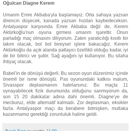
Oğulcan Diagne Kerem
Umarım Emre Akbaba'yla başlamayız. Orta sahaya yazsan
direncin düşecek, kanada yazsan hızdan kaybedeceksin.
Antalyaspor karşısında Emre Akbaba değil de, Kerem
Aktürkoğlu'nun oyuna girmesi umarım işarettir. Onun
parladığı maç olmasını diliyorum. Zaten yaratıcılığı kısıtlı bir
takım olacak, bol bol bireysel işlere bakacağız. Kerem
Aktürkoğlu da açık alanda patlayıcı özellikli olduğu kadar, iyi
de bir bitirici ve şutör. Sağ ayağını iyi kullanıyor. Bu silaha
ihtiyaç olacak.
Babel'in de dönüşü değerli. Bu sezon oyun düzenimiz içinde
önemli bir isme dönüştü. Pas oyunundaki katkısı malum,
Sivasspor deplasmanını hatırlarsınız. Bu maçta 11
oynayabilecek fizik durumunda olduğunu sanmıyorum da,
son 15 20 dakikalar adına dahi önemli. Diagne'ye de
mecburuz, elde alternatif kalmadı. Zor deplasman, eksikler
fazla. Antalyaspor maçı da berabere bitmişken, mutlaka
kazanmamız gerektiği zorunluluk haline geldi.
Burak Eren
şu saatte:
11:00