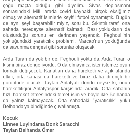
çoğu maçta olduğu gibi diyelim. Sivas deplasmanı
sonrasındaki Milli arada covid kaynaklı birçok eksiğimiz
olmuş ve alternatif isimlerle keyifli futbol oynamıştık. Bugün
de aynı şeyi başarabilir miyiz, soru bu. Sıkıntılı taraf, orta
sahada neredeyse alternatif kalmadı. Bazı yoklukların da
oluşturduğu sorunu en derinden yaşandık. Feghouli'nin
yokluğundaki yaratıcılık problemi, Marcao'nun yokluğunda
da savunma dengesi gibi sorunlar oluşacak.
Arda Turan da yok bir de. Feghouli yoktu da, Arda Turan o
kısmı biraz dengeliyordu. O da olmayınca ister istemez oyun
formatı değişecek. Kanatları daha hareketli ve açık alanda
etkili, orta sahası da hareketli ve biraz daha dirençli bir
görüntüde olacak. Taylan Antalyalı döndü neyse ki, onun
hareketliliğini Antalyaspor karşısında aradık. Orta sahanın
hızlı hareket etmesindeki temel isim ve böylelikle Belhanda
da yalnız kalmayacak. Orta sahadaki "yaratıcılık" yükü
Belhanda'ya bindiğinde çuvallamıştı.
Kocuk
Linnes Luyindama Donk Saracchi
Taylan Belhanda Ömer