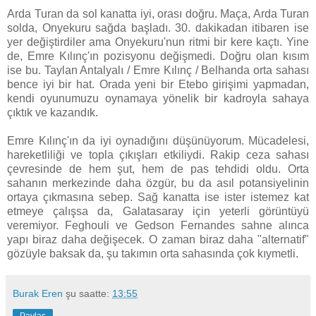
Arda Turan da sol kanatta iyi, orası doğru. Maça, Arda Turan
solda, Onyekuru sağda başladı. 30. dakikadan itibaren ise
yer değiştirdiler ama Onyekuru'nun ritmi bir kere kaçtı. Yine
de, Emre Kılınç'ın pozisyonu değişmedi. Doğru olan kısım
ise bu. Taylan Antalyalı / Emre Kılınç / Belhanda orta sahası
bence iyi bir hat. Orada yeni bir Etebo girişimi yapmadan,
kendi oyunumuzu oynamaya yönelik bir kadroyla sahaya
çıktık ve kazandık.
Emre Kılınç'ın da iyi oynadığını düşünüyorum. Mücadelesi,
hareketliliği ve topla çıkışları etkiliydi. Rakip ceza sahası
çevresinde de hem şut, hem de pas tehdidi oldu. Orta
sahanın merkezinde daha özgür, bu da asıl potansiyelinin
ortaya çıkmasına sebep. Sağ kanatta ise ister istemez kat
etmeye çalışsa da, Galatasaray için yeterli görüntüyü
veremiyor. Feghouli ve Gedson Fernandes sahne alınca
yapı biraz daha değişecek. O zaman biraz daha "alternatif"
gözüyle baksak da, şu takımın orta sahasında çok kıymetli.
Burak Eren
şu saatte:
13:55