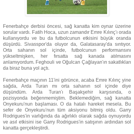
Fenerbahçe derbisi öncesi, sağ kanatta kim oynar üzerine
sorular vardı. Fatih Hoca, uzun zamandır Emre Kılınç'ı orada
kullanıyordu ve bu da futbolcunun etkisini büyük oranda
düşürdü. Sivasspor'da oluyor da, Galatasaray'da sırıtıyor.
Orta sahanın sol içinde, futbolcunun performansını
yükseltmişken, her fırsatta sağ kanada atılmasını
anlamıyordum. Feghouli ve Oğulcan Çağlayan'ın sakatlıkları
da biraz buna yol açtı.
Fenerbahçe maçının 11'ini görünce, acaba Emre Kılınç yine
sağda, Arda Turan mı orta sahanın sol içinde diye
düşündüm. Arda Turan'ı Başakşehir karşısında, o
pozisyonda beğenmemiştim. Beklemediğim, sağ kanatta
Onyekuru'nun başlaması. O da hatalı hareket mesela. Bu
sefer de Onyekuru'nun tüm aksiyonu bitmiş oldu. Garry
Rodrigues'in varlığında da ağırlıklı olarak sağda oynuyordu
ve asıl etkisini ise Garry Rodrigues'in satışının ardından sol
kanatta gerçekleştirdi.