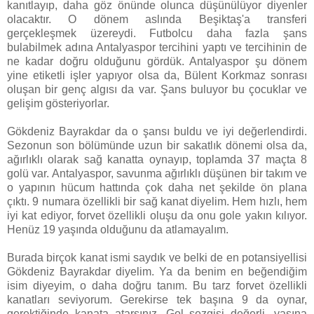
kanıtlayıp, daha göz önünde olunca düşünülüyor diyenler
olacaktır. O dönem aslında Beşiktaş'a transferi
gerçekleşmek üzereydi. Futbolcu daha fazla şans
bulabilmek adına Antalyaspor tercihini yaptı ve tercihinin de
ne kadar doğru olduğunu gördük. Antalyaspor şu dönem
yine etiketli işler yapıyor olsa da, Bülent Korkmaz sonrası
oluşan bir genç algısı da var. Şans buluyor bu çocuklar ve
gelişim gösteriyorlar.
Gökdeniz Bayrakdar da o şansı buldu ve iyi değerlendirdi.
Sezonun son bölümünde uzun bir sakatlık dönemi olsa da,
ağırlıklı olarak sağ kanatta oynayıp, toplamda 37 maçta 8
golü var. Antalyaspor, savunma ağırlıklı düşünen bir takım ve
o yapının hücum hattında çok daha net şekilde ön plana
çıktı. 9 numara özellikli bir sağ kanat diyelim. Hem hızlı, hem
iyi kat ediyor, forvet özellikli oluşu da onu gole yakın kılıyor.
Henüz 19 yaşında olduğunu da atlamayalım.
Burada birçok kanat ismi saydık ve belki de en potansiyellisi
Gökdeniz Bayrakdar diyelim. Ya da benim en beğendiğim
isim diyeyim, o daha doğru tanım. Bu tarz forvet özellikli
kanatları seviyorum. Gerekirse tek başına 9 da oynar,
gerektiğinde kanata atarsınız. Gol sezgisi değerli, yaşına