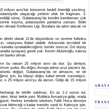
10 milyon avro'luk bonservis bedeli önerdiği yazılmış.
otansiyelin ulaşacağı yerlerin ufak bir fragmanı. 3.
ükseldiği süreç. Galatasaray'da kendini kanıtlaması çok
erine koyma, potansiyelini parlatma zamanı. Belki
, en olmadı Konferans Ligi. Buralara da adım atacak ve
 direkt olarak 11'de düşünülsün ve üzerine futbolcu
, rotasyonu Babel olabilir. Arkasında tecrübeli bir
e o kanatta oynatabileceğimiz isimler mevcut. Üst düzey
 kanatta oynayan) gerek yok. Kerem Aktürkoğlu, kalırsa
yeri banko olmalı.
arın bu rakam 25 milyon avro da olur. Şu deniyor,
simum şudur. Bu doğru, Avrupa adına ucuz pazarız da,
 görüntü değişir. Galatasaray'da ne almasını, ne de
ğimiz için, bu klişeyi doğru kabul etmek zorundayız.
, o 25 milyon avro'yu da alırsın. Gidip de 15 milyon
ARAY
erhangi bir teklife satılmaz. En az 1-2 sezon tut,
zaten, biraz bekle yani. Mutlaka Avrupa'ya gidip, orada
güzel. Herkes kendisini isterken, Fatih Hoca devreye
TRAN
bizzat bitireceği o kadar transfer vardı ki. Kalmıyor işte,
muyor. Bu yüzden de gidip Fatih Hoca için bir şey