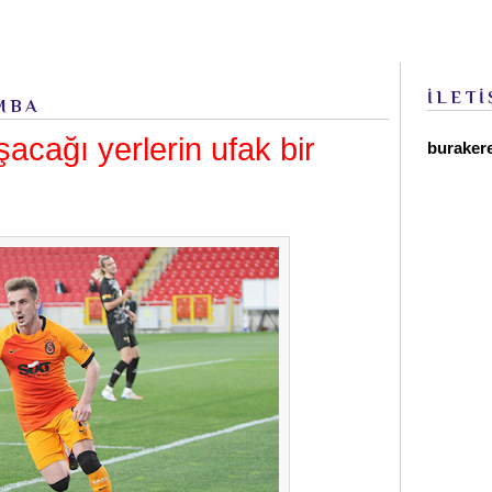
İLETİ
MBA
şacağı yerlerin ufak bir
buraker