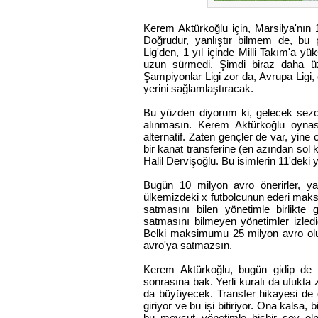
Kerem Aktürkoğlu için, Marsilya'nın 
Doğrudur, yanlıştır bilmem de, bu p
Lig'den, 1 yıl içinde Milli Takım'a y
uzun sürmedi. Şimdi biraz daha üz
Şampiyonlar Ligi zor da, Avrupa Ligi
yerini sağlamlaştıracak.
Bu yüzden diyorum ki, gelecek sezon
alınmasın. Kerem Aktürkoğlu oynasın
alternatif. Zaten gençler de var, yin
bir kanat transferine (en azından sol
Halil Dervişoğlu. Bu isimlerin 11'deki 
Bugün 10 milyon avro önerirler, y
ülkemizdeki x futbolcunun ederi mak
satmasını bilen yönetimle birlikte
satmasını bilmeyen yönetimler izledi
Belki maksimumu 25 milyon avro olur
avro'ya satmazsın.
Kerem Aktürkoğlu, bugün gidip de h
sonrasına bak. Yerli kuralı da ufukta 
da büyüyecek. Transfer hikayesi de 
giriyor ve bu işi bitiriyor. Ona kalsa, 
bu mevcut yönetimle hiçbir şey ol