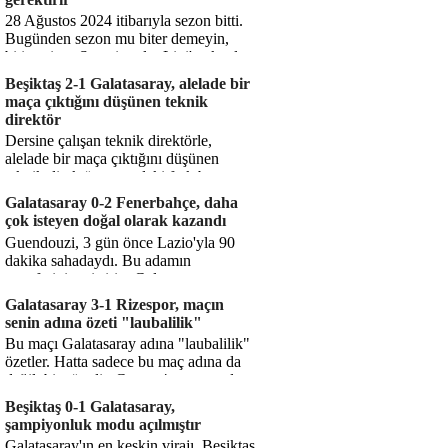
28 Ağustos 2024 itibarıyla sezon bitti.
Bugünden sezon mu biter demeyin,
bitiyor işte. Şampiyonlar Ligi'ne katılım
hakkı senin misyonun ...
Beşiktaş 2-1 Galatasaray, alelade bir
maça çıktığını düşünen teknik
direktör
Dersine çalışan teknik direktörle,
alelade bir maça çıktığını düşünen
teknik direktör arasındaki fark bu
işte. Solskjaer'in çalıştığı de...
Galatasaray 0-2 Fenerbahçe, daha
çok isteyen doğal olarak kazandı
Guendouzi, 3 gün önce Lazio'yla 90
dakika sahadaydı. Bu adamın
transferini yetiştirip, Galatasaray
karşısında 11 oynamasını sağlıyorsun....
Galatasaray 3-1 Rizespor, maçın
senin adına özeti "laubalilik"
Bu maçı Galatasaray adına "laubalilik"
özetler. Hatta sadece bu maç adına da
değil, bir süredir. Geçen 4 maçta sadece
1 gol yedin ...
Beşiktaş 0-1 Galatasaray,
şampiyonluk modu açılmıştır
Galatasaray'ın en keskin virajı. Beşiktaş