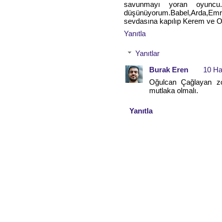
savunmayı yoran oyuncu.İ
düşünüyorum.Babel,Arda,Emre K
sevdasına kapılıp Kerem ve O
Yanıtla
Yanıtlar
Burak Eren
10 Ha
Oğulcan Çağlayan zo
mutlaka olmalı.
Yanıtla