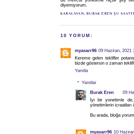
diyemiyorum.
KARALAYAN;
BURAK EREN
ŞU SAATT
10 YORUM:
myasarr96
09 Haziran, 2021 
Kereme gelen teklifler potans
bizde göstersin o zaman teklifl
Yanıtla
Yanıtlar
Burak Eren
09 Ha
İyi bir yonetimle de
yönetimlerin icraatları
Bu arada, bloğa yorum
myasarr96
10 Hazira