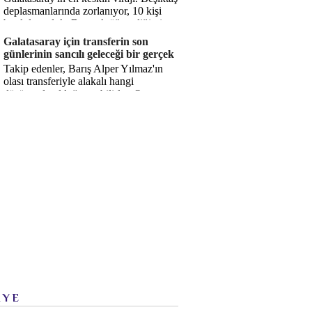
deplasmanlarında zorlanıyor, 10 kişi
bırakılıyorduk. Bu artık öğrendiğimiz
bir gerçek. Sane...
Galatasaray için transferin son
günlerinin sancılı geleceği bir gerçek
Takip edenler, Barış Alper Yılmaz'ın
olası transferiyle alakalı hangi
düşüncede olduğumu bilirler. O
düşüncem değişmiş değil. Hatta son ...
İYE