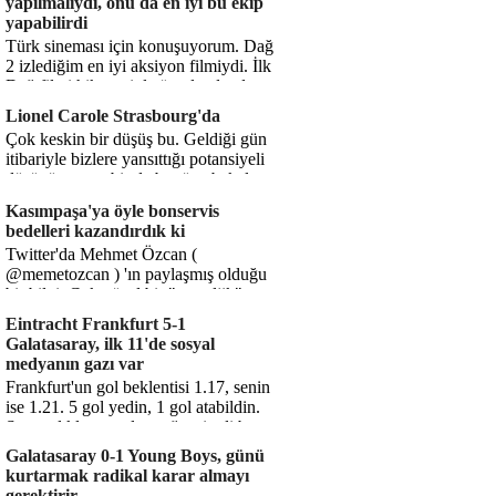
yapılmalıydı, onu da en iyi bu ekip
yapabilirdi
Türk sineması için konuşuyorum. Dağ
2 izlediğim en iyi aksiyon filmiydi. İlk
Dağ filmi hikayesiyle ön plandaydı,
Dağ 2 ise belki o hika...
Lionel Carole Strasbourg'da
Çok keskin bir düşüş bu. Geldiği gün
itibariyle bizlere yansıttığı potansiyeli
düşünüyorum, bir de bugüne bakalım.
1.5 milyon avro...
Kasımpaşa'ya öyle bonservis
bedelleri kazandırdık ki
Twitter'da Mehmet Özcan (
@memetozcan ) 'ın paylaşmış olduğu
bir bilgi. Çok güzel bir "nostaljik" pas
diyelim. Kasımpaşa...
Eintracht Frankfurt 5-1
Galatasaray, ilk 11'de sosyal
medyanın gazı var
Frankfurt'un gol beklentisi 1.17, senin
ise 1.21. 5 gol yedin, 1 gol atabildin.
Şanssızlıkla mı anlatacağız şimdi bu
durumu? Rakibin 5 ş...
Galatasaray 0-1 Young Boys, günü
kurtarmak radikal karar almayı
gerektirir