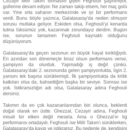
Cezayir Milli Takım formasını giyen Feghouli şaşırtmıyor,
gollerine devam ediyor. Ne zaman takip etsem, her maç golü
var. Yine orta sahanın merkezinde ve iyi bir performans
verdi. Bunu böyle yazınca, Galatasaray'da neden olmuyor
sorusu mutlaka geliyor. Eskiden olsa, Feghouli'yi kenarda
tutma lüksümüz yok, kazanmak zorundayız derdim. Bugün
ise, sorunun tamamen Feghouli kaynaklı olduğunu
düşünüyorum.
Galatasaray'da geçen sezonun en büyük hayal kırıklığıydı.
En azından son dönemeçte biraz olsun performans verse,
şampiyon da olurduk. Yapmadığı iş değil çünkü.
Galatasaray'daki 2. sezonunda gelen şampiyonlukta, ligin 2.
yarısını tek başına sürüklemişti. İlk şampiyonlukta da kritik
katkıları olsa da, bahsettiğim başka bir seviye. Sonrası ise
yok. İstikrarsızlığın adı olsa, Galatasaray adına Feghouli
dersiniz.
Takımın da en çok kazananlarından biri olunca, beklenti
doğal olarak en üstte. Ghezzal, Cezayir adına, Feghouli
misali bir etken değil mesela. Ama o Ghezzal'ın lig
performansı ortadaydı. Feghouli ise Milli Takım'ı sürüklerken,
Galatasaray'da kayıp ve istikrarsız. Bu nedenle de, kendisini