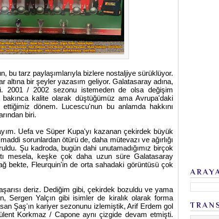
, bu tarz paylaşımlarıyla bizlere nostaljiye sürüklüyor.
r altına bir şeyler yazasım geliyor. Galatasaray adına,
ri. 2001 / 2002 sezonu istemeden de olsa değişim
m bakınca kalite olarak düştüğümüz ama Avrupa'daki
 ettiğimiz dönem. Lucescu'nun bu anlamda hakkını
rından biri.
ayayım. Uefa ve Süper Kupa'yı kazanan çekirdek büyük
addi sorunlardan ötürü de, daha mütevazı ve ağırlığı
kuruldu. Şu kadroda, bugün dahi unutamadığımız birçok
ıktı mesela, keşke çok daha uzun süre Galatasaray
sağ bekte, Fleurquin'in de orta sahadaki görüntüsü çok
ARAY
başarısı deriz. Dediğim gibi, çekirdek bozuldu ve yama
, Sergen Yalçın gibi isimler de kiralık olarak forma
TRAN
san Şaş'ın kariyer sezonunu izlemiştik, Arif Erdem gol
Bülent Korkmaz / Capone aynı çizgide devam etmişti.