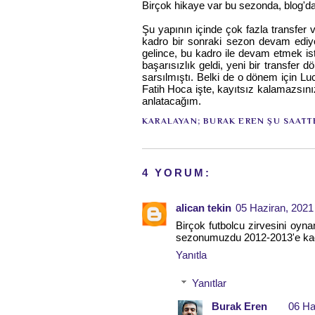
Birçok hikaye var bu sezonda, blog'd
Şu yapının içinde çok fazla transfer v
kadro bir sonraki sezon devam ediyor
gelince, bu kadro ile devam etmek i
başarısızlık geldi, yeni bir transfe
sarsılmıştı. Belki de o dönem için L
Fatih Hoca işte, kayıtsız kalamazsın
anlatacağım.
KARALAYAN;
BURAK EREN
ŞU SAATT
4 YORUM:
alican tekin
05 Haziran, 2021
Birçok futbolcu zirvesini oyna
sezonumuzdu 2012-2013'e ka
Yanıtla
Yanıtlar
Burak Eren
06 Ha