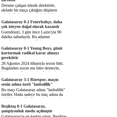
Dersine çalışan teknik direktörle,
alelade bir maça çıktığını düşünen
teknik direktör arasındaki fark bu
işte. Solskjaer'in çalıştığı de...
Galatasaray 0-2 Fenerbahçe, daha
çok isteyen doğal olarak kazandı
Guendouzi, 3 gün önce Lazio'yla 90
dakika sahadaydı. Bu adamın
transferini yetiştirip, Galatasaray
karşısında 11 oynamasını sağlıyorsun....
Galatasaray 0-1 Young Boys, günü
kurtarmak radikal karar almayı
gerektirir
28 Ağustos 2024 itibarıyla sezon bitti.
Bugünden sezon mu biter demeyin,
bitiyor işte. Şampiyonlar Ligi'ne katılım
hakkı senin misyonun ...
Galatasaray 3-1 Rizespor, maçın
senin adına özeti "laubalilik"
Bu maçı Galatasaray adına "laubalilik"
özetler. Hatta sadece bu maç adına da
değil, bir süredir. Geçen 4 maçta sadece
1 gol yedin ...
Beşiktaş 0-1 Galatasaray,
şampiyonluk modu açılmıştır
Galatasaray'ın en keskin virajı. Beşiktaş