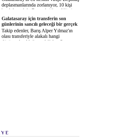
deplasmanlarında zorlanıyor, 10 kişi
bırakılıyorduk. Bu artık öğrendiğimiz
bir gerçek. Sane...
Galatasaray için transferin son
günlerinin sancılı geleceği bir gerçek
Takip edenler, Barış Alper Yılmaz'ın
olası transferiyle alakalı hangi
düşüncede olduğumu bilirler. O
düşüncem değişmiş değil. Hatta son ...
İYE