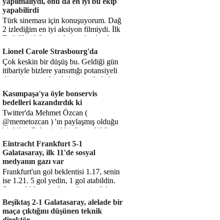
yapılmalıydı, onu da en iyi bu ekip
yapabilirdi
Türk sineması için konuşuyorum. Dağ
2 izlediğim en iyi aksiyon filmiydi. İlk
Dağ filmi hikayesiyle ön plandaydı,
Dağ 2 ise belki o hika...
Lionel Carole Strasbourg'da
Çok keskin bir düşüş bu. Geldiği gün
itibariyle bizlere yansıttığı potansiyeli
düşünüyorum, bir de bugüne bakalım.
1.5 milyon avro...
Kasımpaşa'ya öyle bonservis
bedelleri kazandırdık ki
Twitter'da Mehmet Özcan (
@memetozcan ) 'ın paylaşmış olduğu
bir bilgi. Çok güzel bir "nostaljik" pas
diyelim. Kasımpaşa...
Eintracht Frankfurt 5-1
Galatasaray, ilk 11'de sosyal
medyanın gazı var
Frankfurt'un gol beklentisi 1.17, senin
ise 1.21. 5 gol yedin, 1 gol atabildin.
Şanssızlıkla mı anlatacağız şimdi bu
durumu? Rakibin 5 ş...
Beşiktaş 2-1 Galatasaray, alelade bir
maça çıktığını düşünen teknik
direktör