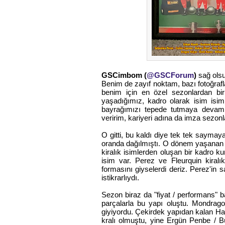
GSCimbom (
@GSCForum
)
sağ olsun
Benim de zayıf noktam, bazı fotoğrafla
benim için en özel sezonlardan bi
yaşadığımız, kadro olarak isim isi
bayrağımızı tepede tutmaya devam
veririm, kariyeri adına da imza sezonla
O gitti, bu kaldı diye tek tek saym
oranda dağılmıştı. O dönem yaşanan m
kiralık isimlerden oluşan bir kadro 
isim var. Perez ve Fleurquin kiral
formasını giyselerdi deriz. Perez'in 
istikrarlıydı.
Sezon biraz da "fiyat / performans" 
parçalarla bu yapı oluştu. Mondragon
giyiyordu. Çekirdek yapıdan kalan Ha
kralı olmuştu, yine Ergün Penbe / 