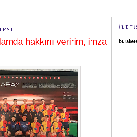
İLETİ
TESI
amda hakkını veririm, imza
buraker