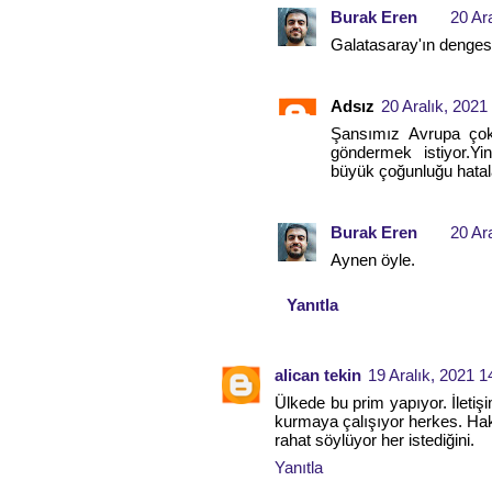
Burak Eren
20 Ar
Galatasaray'ın denges
Adsız
20 Aralık, 2021
Şansımız Avrupa çok
göndermek istiyor.Yi
büyük çoğunluğu hatal
Burak Eren
20 Ar
Aynen öyle.
Yanıtla
alican tekin
19 Aralık, 2021 1
Ülkede bu prim yapıyor. İleti
kurmaya çalışıyor herkes. Ha
rahat söylüyor her istediğini.
Yanıtla