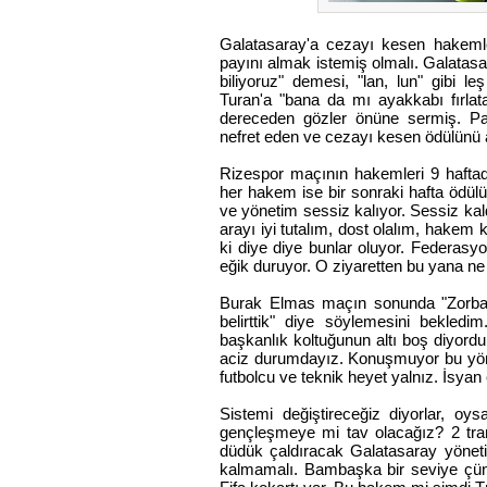
Galatasaray'a cezayı kesen hakemle
payını almak istemiş olmalı. Galatasara
biliyoruz" demesi, "lan, lun" gibi l
Turan'a "bana da mı ayakkabı fırlat
dereceden gözler önüne sermiş. Pas
nefret eden ve cezayı kesen ödülünü a
Rizespor maçının hakemleri 9 haftad
her hakem ise bir sonraki hafta ödülü
ve yönetim sessiz kalıyor. Sessiz k
arayı iyi tutalım, dost olalım, hake
ki diye diye bunlar oluyor. Federasy
eğik duruyor. O ziyaretten bu yana ne 
Burak Elmas maçın sonunda "Zorbay 
belirttik" diye söylemesini bekle
başkanlık koltuğunun altı boş diyord
aciz durumdayız. Konuşmuyor bu yöne
futbolcu ve teknik heyet yalnız. İsyan
Sistemi değiştireceğiz diyorlar, oy
gençleşmeye mi tav olacağız? 2 tran
düdük çaldıracak Galatasaray yönetim
kalmamalı. Bambaşka bir seviye çün