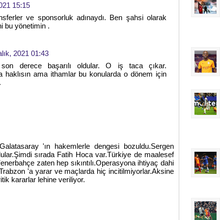
2021 15:15
nsferler ve sponsorluk adınaydı. Ben şahsi olarak
i bu yönetimin .
alık, 2021 01:43
son derece başarılı oldular. O iş taca çıkar.
 haklısın ama ithamlar bu konularda o dönem için
.
Galatasaray 'ın hakemlerle dengesi bozuldu.Sergen
dular.Şimdi sırada Fatih Hoca var.Türkiye de maalesef
Fenerbahçe zaten hep sıkıntılı.Operasyona ihtiyaç dahi
rabzon 'a yarar ve maçlarda hiç incitilmiyorlar.Aksine
k kararlar lehine veriliyor.