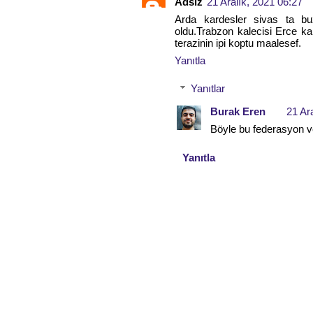
Adsız
21 Aralık, 2021 06:27
Arda kardesler sivas ta b
oldu.Trabzon kalecisi Erce kar
terazinin ipi koptu maalesef.
Yanıtla
Yanıtlar
Burak Eren
21 Ar
Böyle bu federasyon v
Yanıtla