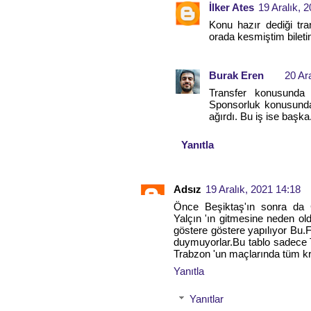
İlker Ates
19 Aralık, 
Konu hazır dediği tra
orada kesmiştim biletin
Burak Eren
20 Ar
Transfer konusunda 
Sponsorluk konusunda
ağırdı. Bu iş ise başka
Yanıtla
Adsız
19 Aralık, 2021 14:18
Önce Beşiktaş'ın sonra da 
Yalçın 'ın gitmesine neden ol
göstere göstere yapılıyor Bu.
duymuyorlar.Bu tablo sadece T
Trabzon 'un maçlarında tüm kriti
Yanıtla
Yanıtlar