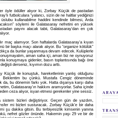
r öyle ödüller alıyor ki, Zorbay Küçük de pastadan
y'lı futbolculara "yalancı, sizin de ne haltlar yediğinizi
eş üslubu kullanabilme haddini kendinde bilmesi, Arda
acaksın" söylemi ile Galatasaray nefretini en yüksek
tadan payını alacak tabii, Galatasaray'dan en çok
lıyor.
ır maç alamıyor. Son haftalarda Galatasaray'a kıyan
nü bir başka maçı alarak alıyor. Bu "organize kötülük"
aldıkça da bunlar yaşanmaya devam edecek. Kulüplerle
m konuşmayalım, aman saha içi, aman biz ne oynuyoruz
onla konuşmaya gidenler, basın toplantısında bağı öne
değişti derseniz, kıyımın dozu arttı.
Küçük ile konuştuk, hareketlerinin yanlış olduğunu
dim. Beklentim bu çünkü. Mustafa Cengiz döneminde
uk da, bu dönemin farkı yok. Hatta dışarıya karşı daha
tim, Galatasaray'ın hakkını aramıyorlar. Saha içinde
 eden ceza alıyor, isyan etmesi gerekenler yine sessiz.
ARAY
sa sistem bizleri değiştiriyor. Geçen gün de yazdım,
sfer mi bizleri susturacak. Zorbay Küçük'e bir daha
i şu dakika gitsin. Bu terbiyesizlik kimsenin yanına
TRAN
kü, nefret gözler önünde. Hakemin yaşı 29 ve bir de