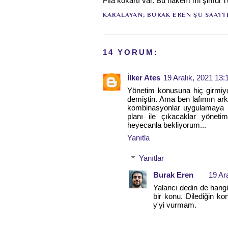
Fifa kokartı var. Bu hakem mi şimdi T
KARALAYAN;
BURAK EREN
ŞU SAATT
14 YORUM:
İlker Ates
19 Aralık, 2021 13:
Yönetim konusuna hiç girmiy
demiştin. Ama ben lafımın a
kombinasyonlar uygulamaya b
planı ile çıkacaklar yöneti
heyecanla bekliyorum...
Yanıtla
Yanıtlar
Burak Eren
19 Ar
Yalancı dedin de hang
bir konu. Dilediğin k
y'yi vurmam.