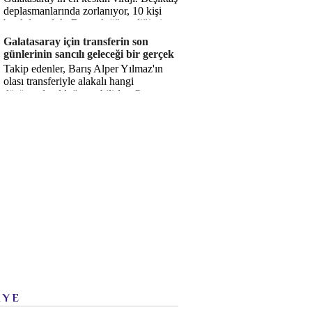
deplasmanlarında zorlanıyor, 10 kişi
bırakılıyorduk. Bu artık öğrendiğimiz
bir gerçek. Sane...
Galatasaray için transferin son
günlerinin sancılı geleceği bir gerçek
Takip edenler, Barış Alper Yılmaz'ın
olası transferiyle alakalı hangi
düşüncede olduğumu bilirler. O
düşüncem değişmiş değil. Hatta son ...
İYE