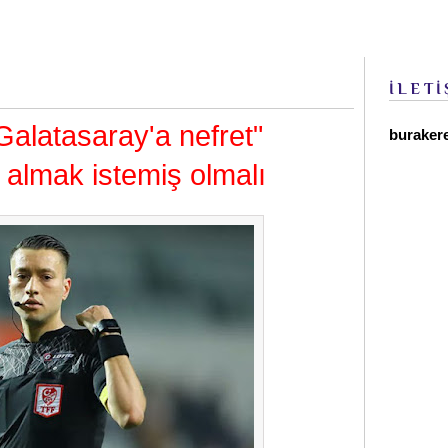
İLETİ
alatasaray'a nefret"
buraker
 almak istemiş olmalı