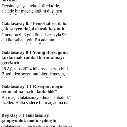
Dersine çalışan teknik direktörle,
alelade bir maça çıktığını düşünen
teknik direktör arasındaki fark bu
işte. Solskjaer'in çalıştığı de...
Galatasaray 0-2 Fenerbahçe, daha
çok isteyen doğal olarak kazandı
Guendouzi, 3 gün önce Lazio'yla 90
dakika sahadaydı. Bu adamın
transferini yetiştirip, Galatasaray
karşısında 11 oynamasını sağlıyorsun....
Galatasaray 0-1 Young Boys, günü
kurtarmak radikal karar almayı
gerektirir
28 Ağustos 2024 itibarıyla sezon bitti.
Bugünden sezon mu biter demeyin,
bitiyor işte. Şampiyonlar Ligi'ne katılım
hakkı senin misyonun ...
Galatasaray 3-1 Rizespor, maçın
senin adına özeti "laubalilik"
Bu maçı Galatasaray adına "laubalilik"
özetler. Hatta sadece bu maç adına da
değil, bir süredir. Geçen 4 maçta sadece
1 gol yedin ...
Beşiktaş 0-1 Galatasaray,
şampiyonluk modu açılmıştır
Galatasaray'ın en keskin virajı. Beşiktaş