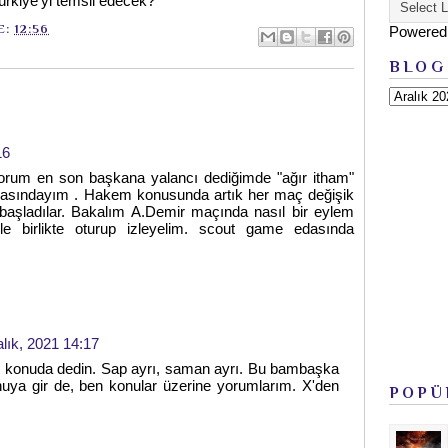
ürkiye'yi temsil edecek?
E:
12:56
Powered
BLOG
16
orum en son başkana yalancı dediğimde "ağır itham"
rkasındayım . Hakem konusunda artık her maç değişik
aşladılar. Bakalım A.Demir maçında nasıl bir eylem
mle birlikte oturup izleyelim. scout game edasında
alık, 2021 14:17
i konuda dedin. Sap ayrı, saman ayrı. Bu bambaşka
onuya gir de, ben konular üzerine yorumlarım. X'den
POPÜ