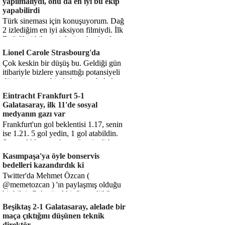
yapılmalıydı, onu da en iyi bu ekip
yapabilirdi
Türk sineması için konuşuyorum. Dağ
2 izlediğim en iyi aksiyon filmiydi. İlk
Dağ filmi hikayesiyle ön plandaydı,
Dağ 2 ise belki o hika...
Lionel Carole Strasbourg'da
Çok keskin bir düşüş bu. Geldiği gün
itibariyle bizlere yansıttığı potansiyeli
düşünüyorum, bir de bugüne bakalım.
1.5 milyon avro...
Eintracht Frankfurt 5-1
Galatasaray, ilk 11'de sosyal
medyanın gazı var
Frankfurt'un gol beklentisi 1.17, senin
ise 1.21. 5 gol yedin, 1 gol atabildin.
Şanssızlıkla mı anlatacağız şimdi bu
durumu? Rakibin 5 ş...
Kasımpaşa'ya öyle bonservis
bedelleri kazandırdık ki
Twitter'da Mehmet Özcan (
@memetozcan ) 'ın paylaşmış olduğu
bir bilgi. Çok güzel bir "nostaljik" pas
diyelim. Kasımpaşa...
Beşiktaş 2-1 Galatasaray, alelade bir
maça çıktığını düşünen teknik
direktör