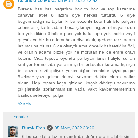
Aslankral20-Murat
05 Mart, 2022 22:42
Burada bas bas bağırdım box to box ve top kazanma
canavarı atlet 8 lazım diye herkes tutturdu 6 diye
beğenmediğimiz taylan ki bu sezonki kötü hali bile pulgarı
cebinden çıkartır adam boşa çıkmıyor üçgen olmuyor uzun
top yok dikine 3.bölge pası yok kafa topu yok tackle zayıf
güçsüz ve biz bu adamı hazır diye aldık, gedaon tarzı adam
lazımdı ha olursa 6 da olsaydı ama öncelik bahsettiğim 8di,
ve oranın adamı bizde yok ne morutan ne de emre orayı
kotarır. Cica topsuz oyunda parlayan birisi haliyle şu an
sırıtıyor formsuzda yönetim iyi bir ortasaha kuramadığı için
bu sezon rezil gidiyor yoksa diğer hamleler iyiydi.pulgar
özelinde yazı gelirse detaylı yazarım dakika olarak notlar
aldım. Hep toptan kaçtı gizlendi kaçak dövüştü savunma
çıkışlarında zorlanmamızın yada vakit kaybetmememizin
başlıca sebebiydi pulgar
Yanıtla
Yanıtlar
Burak Eren
05 Mart, 2022 23:26
6 bence daha lazım olandı da, doğru profili alabilirsin.