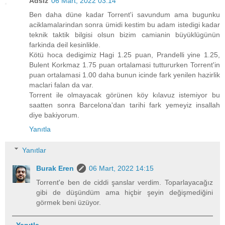
Adsız
06 Mart, 2022 03:14
Ben daha düne kadar Torrent'i savundum ama bugunku
aciklamalarindan sonra ümidi kestim bu adam istedigi kadar
teknik taktik bilgisi olsun bizim camianin büyüklügünün
farkinda deil kesinlikle.
Kötü hoca dedigimiz Hagi 1.25 puan, Prandelli yine 1.25,
Bulent Korkmaz 1.75 puan ortalamasi tuttururken Torrent'in
puan ortalamasi 1.00 daha bunun icinde fark yenilen hazirlik
maclari falan da var.
Torrent ile olmayacak görünen köy kılavuz istemiyor bu
saatten sonra Barcelona'dan tarihi fark yemeyiz insallah
diye bakiyorum.
Yanıtla
Yanıtlar
Burak Eren
06 Mart, 2022 14:15
Torrent'e ben de ciddi şanslar verdim. Toparlayacağız
gibi de düşündüm ama hiçbir şeyin değişmediğini
görmek beni üzüyor.
Yanıtla