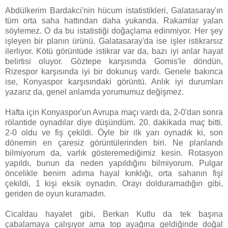
Abdülkerim Bardakci'nin hücum istatistikleri, Galatasaray'ın
tüm orta saha hattından daha yukarıda. Rakamlar yalan
söylemez. O da bu istatistiği doğaçlama edinmiyor. Her şey
işleyen bir planın ürünü. Galatasaray'da ise işler istikrarsız
ilerliyor. Kötü görüntüde istikrar var da, bazı iyi anlar hayat
belirtisi oluyor. Göztepe karşısında Gomis'le döndün,
Rizespor karşısında iyi bir dokunuş vardı. Genele bakınca
ise, Konyaspor karşısındaki görüntü. Anlık iyi durumları
yazarız da, genel anlamda yorumumuz değişmez.
Hafta için Konyaspor'un Avrupa maçı vardı da, 2-0'dan sonra
rölantide oynadılar diye düşündüm. 20. dakikada maç bitti.
2-0 oldu ve fiş çekildi. Öyle bir ilk yarı oynadık ki, son
dönemin en çaresiz görüntülerinden biri. Ne planlandı
bilmiyorum da, varlık gösteremediğimiz kesin. Rotasyon
yapıldı, bunun da neden yapıldığını bilmiyorum. Pulgar
öncelikle benim adıma hayal kırıklığı, orta sahanın fişi
çekildi, 1 kişi eksik oynadın. Orayı dolduramadığın gibi,
geriden de oyun kuramadın.
Cicaldau hayalet gibi, Berkan Kutlu da tek başına
çabalamaya çalışıyor ama top ayağına geldiğinde doğal