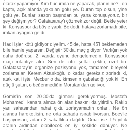
olarak yapamıyor. Kim hücumda ne yapacak, planın ne? Top
kaptır, açık alanda yakalan golü ye. Duran top olsun, yine
golü ye. Bunları sezon başından bu yana konuşuyoruz, bir
şey değişmiyor? Galatasaray'ı çözmek zor değil. Bekle yeter
ki. Konyaspor da böyle yaptı. Bekledi, hataya zorlamadı bile,
imkan ayağına geldi.
Hadi işler kötü gidiyor diyelim. 45'de, hatta 45'i beklemeden
bile hamle yaparsın. Değiştir 30'da, maç gidiyor. Varlığın yok
daha doğrusu. 2. yarıda oyunu dengelemedin, Konyaspor
maçı rölantiye aldı. Sen de cılız şutlar çektin, özet bu.
Galatasaray'ın organize pozisyonu yok, tamamen bireysel
zorlamalar. Kerem Aktürkoğlu o kadar gereksiz zorladı ki,
atak katli işte. Mecbur o da, kimsenin çabaladığı yok ki. En
güçlü şutun, o beğenmediğin Morutan'dan geliyor.
Gomis'in son 20-30'da girmesi gerekiyormuş. Mostafa
Mohamed'i kenara alınca ön alan baskını da yitirdin. Rakip
yarı sahasından rahat çıktı, zorlayamadın onları. Ne ön
alanda hareketlisin, ne orta sahada ısırabiliyorsun. Boey'le
başlıyorsun, adam 2 sakatlıkta dağıldı. Omar ise 1.5 yıllık
aranın ardından olabilecek en iyi şekilde dönüyor. Ne