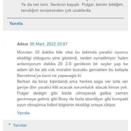
Ya da net ismi. Senkron kayıptı. Pulgar, benim bildiğim,
tanıdığım seviyesinden çok uzaklarda.
Yanıtla
Adsız
05 Mart, 2022 23:07
Morutan 10 dakika bile olsa bu takimda yaratici oyuncu
eksikligi oldugunu yine gösterdi, neden oynatilmiyor halen
anlamiyorum dakika 20 2-0 geridesin bir seyler yap be
adam ah be abi cok moralim bozuldu gercekten bu kafayla
Barcelona'ya karsi ne yapacagiz ki.
Berkan da biraz kipirdandi ama herkes saga ver sola ver
geriye dön yaratici kilit acacak sorumluluk alacak kimse yok.
Pulgar dedigin gibi bizde olmayacak galiba zaman
gecirmeye gelmis gibi Boey de fazla abartiliyor gibi kompakt
oyun olmayinca futbol bilgisinin eksikligi ortaya cikiyor.
Yanıtla
Yanıtlar