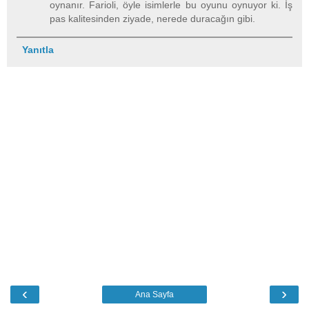
oynanır. Farioli, öyle isimlerle bu oyunu oynuyor ki. İş
pas kalitesinden ziyade, nerede duracağın gibi.
Yanıtla
‹
›
Ana Sayfa