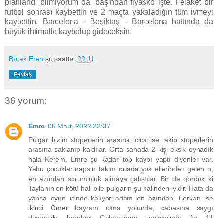
planlandı bilmiyorum da, başından fiyasko işte. Felaket bir
futbol sonrası kaybettin ve 2 maçta yakaladığın tüm ivmeyi
kaybettin. Barcelona - Beşiktaş - Barcelona hattında da
büyük ihtimalle kaybolup gideceksin.
Burak Eren
şu saatte:
22:11
Paylaş
36 yorum:
Emre
05 Mart, 2022 22:37
Pulgar bizim stoperlerin arasına, cica ise rakip stoperlerin
arasına saklanıp kaldılar. Orta sahada 2 kişi eksik oynadık
hala Kerem, Emre şu kadar top kaybı yaptı diyenler var.
Yahu çocuklar napsın takım ortada yok ellerinden gelen o,
en azından sorumluluk almaya çalıştılar. Bir de gördük ki
Taylanın en kötü hali bile pulgarın şu halinden iyidir. Hata da
yapsa oyun içinde kalıyor adam en azından. Berkan ise
ikinci Ömer bayram olma yolunda, çabasına saygı
duymakla beraber Galatasaray seviyesinde fix 11