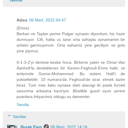
Adsız
06 Mart, 2022 04:47
(Emre)
Berkan ve Taylan yerine Pulgar oynasin diyordum, hic hazir
durmuyor. Cift, hatta uc tane orta sahayla oynamamin bir
artisini gørmuyorum. Orta sahamiz yine geciliyor ve golu
yine yiyoruz.
4-1-3-2'yi denese keske hoca. Birbirne yakin ve Omar-Van
Aanholt'la desteklenen bir Kerem-Feghouli-Emre hatti, ve
ønlerinde Gomis-Mohammed. Bu sistem Halil'i de
yukseltebilir. 10 numara'da Feghouli'de israr etmek lazim
biraz. Tum mac køtu oynasa dahi atacagi iki pasla forveti
savunma arkasina kaciriyor. Øzelikle guzel oyun yerine
puanlara ihtiyacimiz oldugu su dønemler.
Yanıtla
Yanıtlar
Burak Eren
06 Mart, 2022 14:16