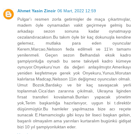
Ahmet Yasin Zincir
06 Mart, 2022 12:59
Pulgar'ı resmen zorla getirmişler de maça çıkartmışlar,
madem öyle oynamadan vakit geçirmeye gelmiş bu
arkadaşı sezon sonuna kadar oynatmayıp
cezalandıracaksın.Bu takım öyle bir kaç dokunuşla kendine
gelemez, mutlaka para eden oyuncular
Kerem,Marcao,Nelsson feda edilmeli ve 11'in tamamı
yenilenmeli. Geçen sezon Belhandalı eksik kadro
şampiyonluğa oynadı bu sene takviyeli kadro kümeye
oynuyor.Onyekuru'nun da değeri anlaşılmıştır.Amerikayı
yeniden keşfetmeye gerek yok Onyekuru,Yunus,Morutan
kalırlarsa Madcap,Nelsson 11in değişmez oyuncuları olmalı.
Umut Bozok,Bardakçı ve bir kaç savaşacak yerli
toplanmalı.Cica'dan zararına çıkılmalı, Ukrayna liginden
fırsat transferi kovalamalı.Bunları yapacak yönetim
yok,Terim başkanlığa hazırlanıyor, uygun bi t.direktör
düşünmüştür.Bu hamleler yapılmazsa bize acı reçete
sunacak E.Hamamcioglu gibi koyu bir liseci başkan gelsin,
başarılı olmayalım ama yarınları kurtaralım bugünkü gidişat
bizi 10 yıl şampiyonluktan eder.