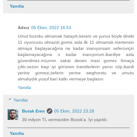
Yanıtla
Adsız
05 Ekim, 2022 16:53
Umut bozoku almamak hataydı,kerem ve yunus böyle direkt
11 oyuncusu olmazdı.gomis asla ilk 11 olmamalı.mertensin
atmaya başlayacağına ne kadar inanıyorsam seferoviçin
başlamayacağına o kadar inanıyorum.ikardiye asla
güvenilmez.müzmin sakat denen maxi gomez 6maça
çıktı.sezon başı iyi görünen transferlerin yarısı cöp.ikardi
yerine gomezi,seferin yerine weghorstu ve umutu
almalıydık.yusuf bari katkı vermeye başlasın.
Yanıtla
Yanıtlar
Burak Eren
05 Ekim, 2022 23:28
30 milyon TL vermezdim Bozok'a. İyi yapıldı.
Yanıtla