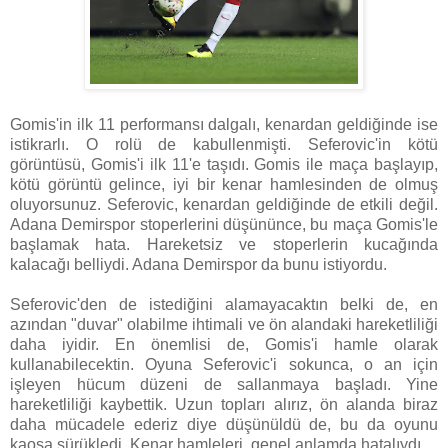
Gomis'in ilk 11 performansı dalgalı, kenardan geldiğinde ise
istikrarlı. O rolü de kabullenmişti. Seferovic'in kötü
görüntüsü, Gomis'i ilk 11'e taşıdı. Gomis ile maça başlayıp,
kötü görüntü gelince, iyi bir kenar hamlesinden de olmuş
oluyorsunuz. Seferovic, kenardan geldiğinde de etkili değil.
Adana Demirspor stoperlerini düşününce, bu maça Gomis'le
başlamak hata. Hareketsiz ve stoperlerin kucağında
kalacağı belliydi. Adana Demirspor da bunu istiyordu.
Seferovic'den de istediğini alamayacaktın belki de, en
azından "duvar" olabilme ihtimali ve ön alandaki hareketliliği
daha iyidir. En önemlisi de, Gomis'i hamle olarak
kullanabilecektin. Oyuna Seferovic'i sokunca, o an için
işleyen hücum düzeni de sallanmaya başladı. Yine
hareketliliği kaybettik. Uzun topları alırız, ön alanda biraz
daha mücadele ederiz diye düşünüldü de, bu da oyunu
kaosa sürükledi. Kenar hamleleri, genel anlamda hatalıydı.