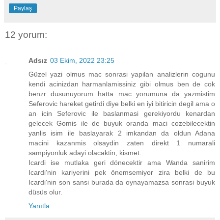
Paylaş
12 yorum:
Adsız
03 Ekim, 2022 23:25
Güzel yazi olmus mac sonrasi yapilan analizlerin cogunu
kendi acinizdan harmanlamissiniz gibi olmus ben de cok
benzr dusunuyorum hatta mac yorumuna da yazmistim
Seferovic hareket getirdi diye belki en iyi bitiricin degil ama o
an icin Seferovic ile baslanmasi gerekiyordu kenardan
gelecek Gomis ile de buyuk oranda maci cozebilecektin
yanlis isim ile baslayarak 2 imkandan da oldun Adana
macini kazanmis olsaydin zaten direkt 1 numarali
sampiyonluk adayi olacaktin, kismet.
Icardi ise mutlaka geri dönecektir ama Wanda sanirim
Icardi'nin kariyerini pek önemsemiyor zira belki de bu
Icardi'nin son sansi burada da oynayamazsa sonrasi buyuk
düsüs olur.
Yanıtla