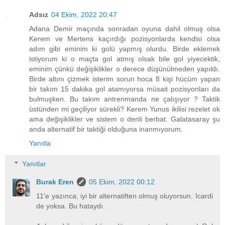
Adsız
04 Ekim, 2022 20:47
Adana Demir maçında sonradan oyuna dahil olmuş olsa
Kerem ve Mertens kaçırdığı pozisyonlarda kendisi olsa
adım gibi eminim ki golü yapmış olurdu. Birde eklemek
istiyorum ki o maçta gol atmış olsak bile gol yiyecektik,
eminim çünkü değişiklikler o derece düşünülmeden yapıldı.
Birde altını çizmek isterim sorun hoca 8 kişi hücüm yapan
bir takım 15 dakika gol atamıyorsa müsait pozisyonları da
bulmuşken. Bu takım antrenmanda ne çalışıyor ? Taktik
üstünden mi geçiliyor sürekli? Kerem Yunus ikilisi rezelet ok
ama değişiklikler ve sistem o denli berbat. Galatasaray şu
anda alternatif bir taktiği olduğuna inanmıyorum.
Yanıtla
Yanıtlar
Burak Eren
05 Ekim, 2022 00:12
11'e yazınca, iyi bir alternatiften olmuş oluyorsun. Icardi
de yoksa. Bu hataydı.