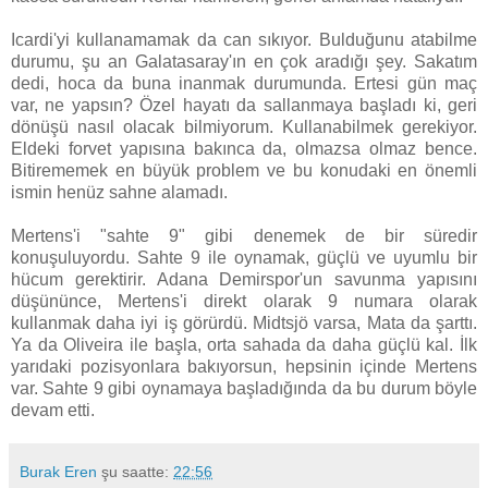
Icardi'yi kullanamamak da can sıkıyor. Bulduğunu atabilme
durumu, şu an Galatasaray'ın en çok aradığı şey. Sakatım
dedi, hoca da buna inanmak durumunda. Ertesi gün maç
var, ne yapsın? Özel hayatı da sallanmaya başladı ki, geri
dönüşü nasıl olacak bilmiyorum. Kullanabilmek gerekiyor.
Eldeki forvet yapısına bakınca da, olmazsa olmaz bence.
Bitirememek en büyük problem ve bu konudaki en önemli
ismin henüz sahne alamadı.
Mertens'i "sahte 9" gibi denemek de bir süredir
konuşuluyordu. Sahte 9 ile oynamak, güçlü ve uyumlu bir
hücum gerektirir. Adana Demirspor'un savunma yapısını
düşününce, Mertens'i direkt olarak 9 numara olarak
kullanmak daha iyi iş görürdü. Midtsjö varsa, Mata da şarttı.
Ya da Oliveira ile başla, orta sahada da daha güçlü kal. İlk
yarıdaki pozisyonlara bakıyorsun, hepsinin içinde Mertens
var. Sahte 9 gibi oynamaya başladığında da bu durum böyle
devam etti.
Burak Eren
şu saatte:
22:56