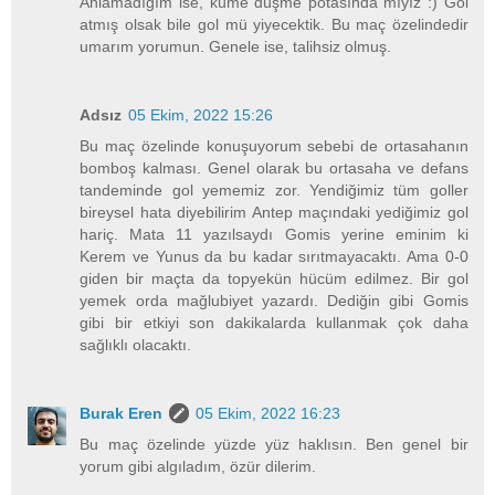
Anlamadığım ise, küme düşme potasında mıyız :) Gol
atmış olsak bile gol mü yiyecektik. Bu maç özelindedir
umarım yorumun. Genele ise, talihsiz olmuş.
Adsız
05 Ekim, 2022 15:26
Bu maç özelinde konuşuyorum sebebi de ortasahanın
bomboş kalması. Genel olarak bu ortasaha ve defans
tandeminde gol yememiz zor. Yendiğimiz tüm goller
bireysel hata diyebilirim Antep maçındaki yediğimiz gol
hariç. Mata 11 yazılsaydı Gomis yerine eminim ki
Kerem ve Yunus da bu kadar sırıtmayacaktı. Ama 0-0
giden bir maçta da topyekün hücüm edilmez. Bir gol
yemek orda mağlubiyet yazardı. Dediğin gibi Gomis
gibi bir etkiyi son dakikalarda kullanmak çok daha
sağlıklı olacaktı.
Burak Eren
05 Ekim, 2022 16:23
Bu maç özelinde yüzde yüz haklısın. Ben genel bir
yorum gibi algıladım, özür dilerim.