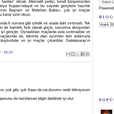
l haritan" olmalı. Alternatif yerliyi, kendi bünyemizden
ünya Kupası'ndaydı ve bu sayede gençlerin hazırlık
Powered
. Emin Bayram ve Metehan Baltacı, çok iyi maçlar
u karar sizin olsun.
BLOG
ında 6 numara gibi izledik ve orada dahi sırıtmadı. Tek
'si de hamleli, fizik olarak güçlü, savunma aksiyonları
e iyi gençler. Oynadıkları maçlarda asla sırıtmadılar ve
k maçlarında da, takımla olan uyumları tam anlamıyla
luşturdular ve iyi maçlar çıkardılar. Galatasaray'ın
E:
22:55
ısı yok gibi, ışık Kaan da var,durumu nedir bilmiyorum
aporunu da hazirlarsan bilgin dahilinde iyi olur
POPÜ