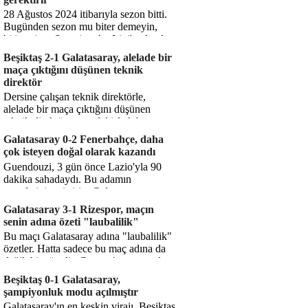
28 Ağustos 2024 itibarıyla sezon bitti.
Bugünden sezon mu biter demeyin,
bitiyor işte. Şampiyonlar Ligi'ne katılım
hakkı senin misyonun ...
Beşiktaş 2-1 Galatasaray, alelade bir
maça çıktığını düşünen teknik
direktör
Dersine çalışan teknik direktörle,
alelade bir maça çıktığını düşünen
teknik direktör arasındaki fark bu
işte. Solskjaer'in çalıştığı de...
Galatasaray 0-2 Fenerbahçe, daha
çok isteyen doğal olarak kazandı
Guendouzi, 3 gün önce Lazio'yla 90
dakika sahadaydı. Bu adamın
transferini yetiştirip, Galatasaray
karşısında 11 oynamasını sağlıyorsun....
Galatasaray 3-1 Rizespor, maçın
senin adına özeti "laubalilik"
Bu maçı Galatasaray adına "laubalilik"
özetler. Hatta sadece bu maç adına da
değil, bir süredir. Geçen 4 maçta sadece
1 gol yedin ...
Beşiktaş 0-1 Galatasaray,
şampiyonluk modu açılmıştır
Galatasaray'ın en keskin virajı. Beşiktaş