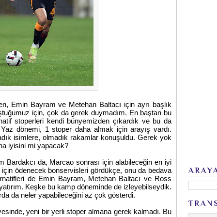
en, Emin Bayram ve Metehan Baltacı için ayrı başlık
uştuğumuz için, çok da gerek duymadım. En baştan bu
natif stoperleri kendi bünyemizden çıkardık ve bu da
. Yaz dönemi, 1 stoper daha almak için arayış vardı.
dık isimlere, olmadık rakamlar konuşuldu. Gerek yok
aha iyisini mi yapacak?
m Bardakcı da, Marcao sonrası için alabileceğin en iyi
ARAY
ar için ödenecek bonservisleri gördükçe, onu da bedava
lternatifleri de Emin Bayram, Metehan Baltacı ve Ross
r yatırım. Keşke bu kamp döneminde de izleyebilseydik.
a da neler yapabileceğini az çok gösterdi.
TRAN
inde, yeni bir yerli stoper almana gerek kalmadı. Bu