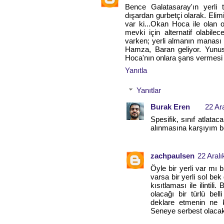
Bence Galatasaray'ın yerli
dışardan gurbetçi olarak. Elim
var ki...Okan Hoca ile olan o
mevki için alternatif olabil
varken; yerli almanın manası
Hamza, Baran geliyor. Yunu
Hoca'nın onlara şans vermesi 
Yanıtla
Yanıtlar
Burak Eren
22 Ar
Spesifik, sınıf atlataca
alınmasına karşıyım b
zachpaulsen
22 Aralı
Öyle bir yerli var mı 
varsa bir yerli sol be
kısıtlaması ile ilinti
olacağı bir türlü bel
deklare etmenin ne 
Seneye serbest olacaks