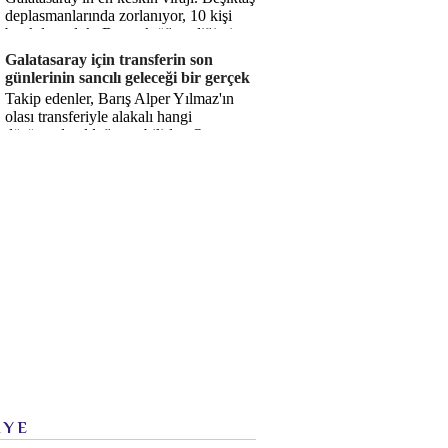
deplasmanlarında zorlanıyor, 10 kişi
bırakılıyorduk. Bu artık öğrendiğimiz
bir gerçek. Sane...
Galatasaray için transferin son
günlerinin sancılı geleceği bir gerçek
Takip edenler, Barış Alper Yılmaz'ın
olası transferiyle alakalı hangi
düşüncede olduğumu bilirler. O
düşüncem değişmiş değil. Hatta son ...
İYE