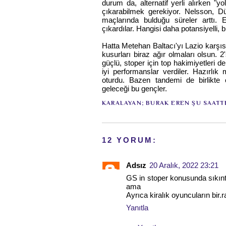
durum da, alternatif yerli alırken "yo
çıkarabilmek gerekiyor. Nelsson, D
maçlarında bulduğu süreler arttı
çıkardılar. Hangisi daha potansiyelli, b
Hatta Metehan Baltacı'yı Lazio karşıs
kusurları biraz ağır olmaları olsun. 2
güçlü, stoper için top hakimiyetleri d
iyi performanslar verdiler. Hazırlı
oturdu. Bazen tandemi de birlikte o
geleceği bu gençler.
KARALAYAN;
BURAK EREN
ŞU SAATT
12 YORUM:
Adsız
20 Aralık, 2022 23:21
GS in stoper konusunda sıkınt
ama
Ayrıca kiralık oyuncuların bir.r
Yanıtla