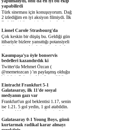
yapılmalıydı, onu da en iyi bu ekip
yapabilirdi
Türk sineması için konuşuyorum. Dağ
2 izlediğim en iyi aksiyon filmiydi. İlk
Dağ filmi hikayesiyle ön plandaydı,
Dağ 2 ise belki o hika...
Lionel Carole Strasbourg'da
Çok keskin bir düşüş bu. Geldiği gün
itibariyle bizlere yansıttığı potansiyeli
düşünüyorum, bir de bugüne bakalım.
1.5 milyon avro...
Kasımpaşa'ya öyle bonservis
bedelleri kazandırdık ki
Twitter'da Mehmet Özcan (
@memetozcan ) 'ın paylaşmış olduğu
bir bilgi. Çok güzel bir "nostaljik" pas
diyelim. Kasımpaşa...
Eintracht Frankfurt 5-1
Galatasaray, ilk 11'de sosyal
medyanın gazı var
Frankfurt'un gol beklentisi 1.17, senin
ise 1.21. 5 gol yedin, 1 gol atabildin.
Şanssızlıkla mı anlatacağız şimdi bu
durumu? Rakibin 5 ş...
Galatasaray 0-1 Young Boys, günü
kurtarmak radikal karar almayı
gerektirir