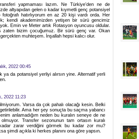
 transferi yapmaması lazım. Ne Türkiye'den ne de
izde altyapıdan gelen o kadar kıymetli genç potansiyel
 fotoğrafı hatırlıyorum en az 20 kişi vardı orda. Her
ecek; kendi akademimizden yetişen bir sürü gencimiz
 yok. Emin ve Meter artık Rotasyon oyuncusu oldular.
s zaten bizim çocuğumuz. Bir sürü genç var. Okan
gerçekten muhteşem. İnşallah hepsi kalıcı olur.
alık, 2022 00:45
k ya da potansiyel yerliyi alırsın yine. Alternatif yerli
en.
k, 2022 11:23
bilmiyorum. Varsa da çok pahalı olacağı kesin. Belki
k getirilebilir. Ama her şey sonuçta bu saçma yabancı
li. Benim anlamadığım neden bu kuralın seneye de ne
li olmuyor. Transfer sezonunun tam ortasın kuralı
kadar zarar verdiğini görmek bu kadar zor mu?
a şimdi açıkla ki herkes planını ona göre yapsın.