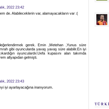
alık, 2022 23:42
em de. Alabileceklerin var, alamayacakların var :(
değerlendirmek gerek. Emin ,Metehan ,Yunus süre
mrah gibi oyuncularda yavaş yavaş süre alabilir.En iyi
çıkardığın oyunculardır.Uefa kupasını alan takımda
em altyapıdan gelmişti.
alık, 2022 23:43
i iyi ayarlayacağına inanıyorum.
TÜRK