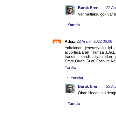
Burak Eren
22 Ar
Var mutlaka, çok var h
Yanıtla
Adsız
22 Aralık, 2022 06:08
Yakalanan jenerasyonu iyi 
alıyorlar.Baran ,Hamza ,Efe,E
transfer kendi altyapından 
Emre,Okan ,Suat, Fatih ve Ker
Yanıtla
Yanıtlar
Burak Eren
22 Ar
Okan Hocanın o dengey
Yanıtla