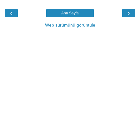
‹
›
Ana Sayfa
Web sürümünü görüntüle