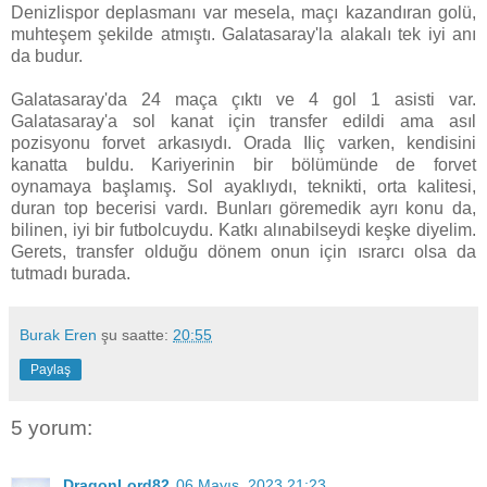
Denizlispor deplasmanı var mesela, maçı kazandıran golü,
muhteşem şekilde atmıştı. Galatasaray'la alakalı tek iyi anı
da budur.
Galatasaray'da 24 maça çıktı ve 4 gol 1 asisti var.
Galatasaray'a sol kanat için transfer edildi ama asıl
pozisyonu forvet arkasıydı. Orada Iliç varken, kendisini
kanatta buldu. Kariyerinin bir bölümünde de forvet
oynamaya başlamış. Sol ayaklıydı, teknikti, orta kalitesi,
duran top becerisi vardı. Bunları göremedik ayrı konu da,
bilinen, iyi bir futbolcuydu. Katkı alınabilseydi keşke diyelim.
Gerets, transfer olduğu dönem onun için ısrarcı olsa da
tutmadı burada.
Burak Eren
şu saatte:
20:55
Paylaş
5 yorum:
DragonLord82
06 Mayıs, 2023 21:23