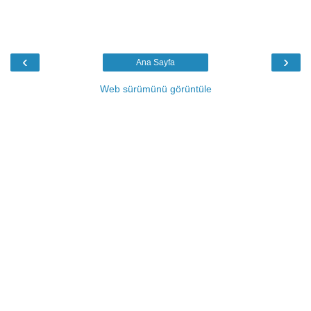
‹
›
Ana Sayfa
Web sürümünü görüntüle