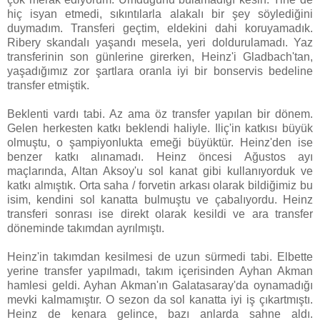
hiç isyan etmedi, sıkıntılarla alakalı bir şey söylediğini
duymadım. Transferi geçtim, eldekini dahi koruyamadık.
Ribery skandalı yaşandı mesela, yeri doldurulamadı. Yaz
transferinin son günlerine girerken, Heinz'i Gladbach'tan,
yaşadığımız zor şartlara oranla iyi bir bonservis bedeline
transfer etmiştik.
Beklenti vardı tabi. Az ama öz transfer yapılan bir dönem.
Gelen herkesten katkı beklendi haliyle. Iliç'in katkısı büyük
olmuştu, o şampiyonlukta emeği büyüktür. Heinz'den ise
benzer katkı alınamadı. Heinz öncesi Ağustos ayı
maçlarında, Altan Aksoy'u sol kanat gibi kullanıyorduk ve
katkı almıştık. Orta saha / forvetin arkası olarak bildiğimiz bu
isim, kendini sol kanatta bulmuştu ve çabalıyordu. Heinz
transferi sonrası ise direkt olarak kesildi ve ara transfer
döneminde takımdan ayrılmıştı.
Heinz'in takımdan kesilmesi de uzun sürmedi tabi. Elbette
yerine transfer yapılmadı, takım içerisinden Ayhan Akman
hamlesi geldi. Ayhan Akman'ın Galatasaray'da oynamadığı
mevki kalmamıştır. O sezon da sol kanatta iyi iş çıkartmıştı.
Heinz de kenara gelince, bazı anlarda sahne aldı.