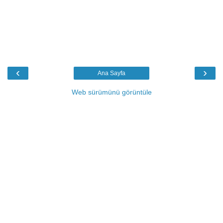
‹
›
Ana Sayfa
Web sürümünü görüntüle