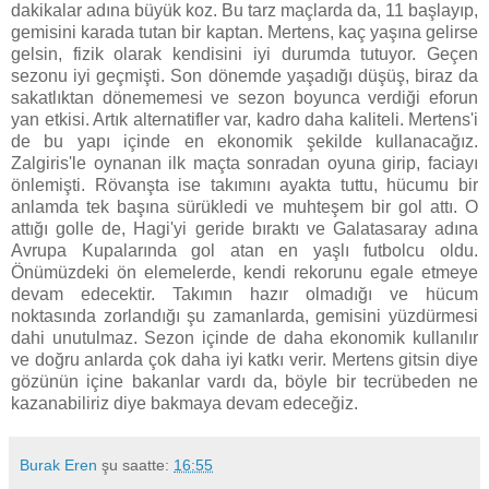
dakikalar adına büyük koz. Bu tarz maçlarda da, 11 başlayıp,
gemisini karada tutan bir kaptan. Mertens, kaç yaşına gelirse
gelsin, fizik olarak kendisini iyi durumda tutuyor. Geçen
sezonu iyi geçmişti. Son dönemde yaşadığı düşüş, biraz da
sakatlıktan dönememesi ve sezon boyunca verdiği eforun
yan etkisi. Artık alternatifler var, kadro daha kaliteli. Mertens'i
de bu yapı içinde en ekonomik şekilde kullanacağız.
Zalgiris'le oynanan ilk maçta sonradan oyuna girip, faciayı
önlemişti. Rövanşta ise takımını ayakta tuttu, hücumu bir
anlamda tek başına sürükledi ve muhteşem bir gol attı. O
attığı golle de, Hagi'yi geride bıraktı ve Galatasaray adına
Avrupa Kupalarında gol atan en yaşlı futbolcu oldu.
Önümüzdeki ön elemelerde, kendi rekorunu egale etmeye
devam edecektir. Takımın hazır olmadığı ve hücum
noktasında zorlandığı şu zamanlarda, gemisini yüzdürmesi
dahi unutulmaz. Sezon içinde de daha ekonomik kullanılır
ve doğru anlarda çok daha iyi katkı verir. Mertens gitsin diye
gözünün içine bakanlar vardı da, böyle bir tecrübeden ne
kazanabiliriz diye bakmaya devam edeceğiz.
Burak Eren
şu saatte:
16:55