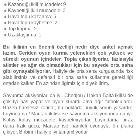
🔸Kazandığı ikili mücadele: 9
🔸Kaybettiği ikili mücadele: 3
🔸Hava topu kazanma: 5
🔸Hava topu kaybetme: 2
🔸Top kapma: 2
🔸Uzaklaştırma: 1
Bu ikilinin en önemli özelliği nedir diye anket açmak
lazım. Geriden oyun kurma yetenekleri çok yüksek ve
sürekli oyunun içindeler. Topla çıkabiliyorlar, fazlasıyla
atletler ve ağır da olmadıkları için bu sayede orta saha
gibi oynayabiliyorlar.
Haliyle de orta saha kurgusunda risk
alabilirsiniz ve defansif bir orta saha kullanma gerekliliği
ortadan kalkar. En azından ligimiz için diyebilirim.
Savunma aksiyonları da iyi. Chedjou / Hakan Balta ikilisi de
çok iyi pas yapar ve oyun kurardı ama ağır futbolculardı.
Bazen hamlesiz kalırlar, bu noktada büyük sorun yaşardık.
Luyindama / Marcao ikilisi ise savunma aksiyonunda da iyi.
Kolay kolay mücadele kaybetmiyorlar, Luyindama biraz
daha fizik gücü, Marcao ise hamleli oyunuyla ön plana
çıkıyor. Birbirini haliyle iyi tamamlıyorlar.