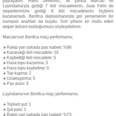
paylaşalım. Haris Seferovic, ilk yarıda Marcao ve
Luyindama'yla girdiği 7 ikili mücadelenin, Joao Felix de
stoperlerimizle girdiği 6 ikili mücadelenin hiçbirini
kazanamadı. Benfica deplasmanında gol yememenin bir
numaralı anahtarı da buydu. Son yılların en mutlu eden
stoper ikilisini bulduğumuzu söyleyebilirim.
Marcao'nun Benfica maçı performansı;
🔸Rakip yarı sahada pas isabeti: %90
🔸Kazandığı ikili mücadele: 10
🔸Kaybettiği ikili mücadele: 5
🔸Hava topu kazanma: 3
🔸Hava topu kaybetme: 0
🔸Top kapma: 2
🔸Uzaklaştırma: 5
🔸Pas arası: 3
Luyindama'nın Benfica maçı performansı;
🔸Toplam şut: 1
🔸Şut pası: 1
🔸Rakip yarı sahada pas isabeti: %73