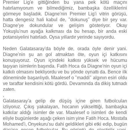
Premier Lig'e gittiğinden bu yana pek kötü maçını
hatırlamıyorum ve bilmediğimiz, bambaşka özelliklerini
görmeye başladık. Diagne'nin Premier Lig'i vitrin görüşü,
hatta dengesiz hali kabul de, "dokunuş" diye bir şey var.
Diagne'ye dokundular ve gelişim gösteriyor. Okay
Yokuşlu'nun ayağa kalkması da bu hesap, bir anda eski
potansiyelini hatırladı. Oysa yıllardır yerinde sayıyordu.
Neden Galatasaray'da böyle de, orada öyle denir yani.
Diagne'nin şu an gol atmaktan öte, oyun içi katkısını
konuşuyoruz. Oyun içindeki katkısı yüksek ve hücumu
taşıyan isimlerin başında. Fatih Hoca da Diagne'nin oyun içi
katkılı olmasını bekliyordu ve bu yönde oynattı da. Bence ilk
döneminde başarılıydı. Maalesef o "maddi" algının esiri oldu
ve taraftar kendisini kötü gördü. Devamında da dikiş tutmadı
zaten.
,
Galatasaray'a gelip de düşüş içine giren futbolcuları
izliyoruz. Çıkış yakalayan, hocanın yükselttiği, bambaşka
katkılar aldığı isimler de var. Maalesef o isimleri de kendi
eliyle bugünlerde aşağı çeken isim yine Fatih Hoca. Mostafa
Mohamed'i, Onyekuru'su dahi geldikleri gibi etki edip, bugün
düşüşe geçen futbolcular. Bu görüntü de eleştirilir yani.