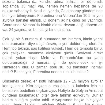
sezona bakınca da, kendisi adına istikrarlı bir dönemdi.
Toplamda 33 maçı var, hemen hemen hepsinde de 90
dakika sahadaydı. Nasıl oluyor da, Galatasaray gündeminde
beliriyor bilmiyorum. Fiorentina onu Verona'dan 10.5 milyon
avro'ya transfer etmişti. O dönem adına ciddi bir yatırımdı.
Sonrasında Verona'da kiralık olarak devam ettiği dönem de
var. 24 yaşında ve bence iyi bir orta saha.
Çok iyi bir 6 numara. 6 numarada ne istersen, kimin yerini
dolduramadım diye düşünürsen, o yeri doldurmuş olurdun.
Hem top tekniği, pas kalitesi yüksek. Hem de tempolu bir 6,
çok çalışkan, savunma aksiyonu güçlü. Seviyeni direkt
olarak yukarı taşır, Melo ve Fernando'dan bu yana
dolduramadığın 6 numara için de gelebilecek en iyi
isimlerden olur. O zaman soru şu, bu transferin ihtimali
nedir? Bence yok, Fiorentina neden kiralık bıraksın?
Bonservis desek, en kötü ihtimalle 12 - 15 milyon avro'lar
konuşulacak. Kim başkan olursa olsun, x futbolcu için bu
bonservis bedellerine çıkamayız. Haliyle de Sofyan Amrabat
gündemi başlamadan biter diye tahmin ediyorum. Bunlar
benim bildiğim şartlar tabii. Altyapısında başka bir şeyler
varsa, bunu da zaman gösterir. Böyle bir 6 isterdim, o ayrı.