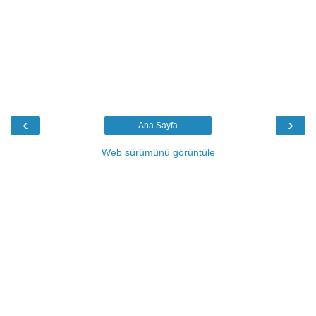
‹
›
Ana Sayfa
Web sürümünü görüntüle