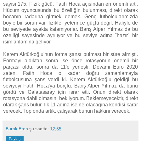
sayısı 175. Fizik gücü, Fatih Hoca açısından en önemli artı.
Hücum oyuncusunda bu özelliğin bulunması, direkt olarak
hocanın radarına girmek demek. Genç futbolcularımızda
böyle bir sorun var, fizikler yeterince güçlü değil. Haliyle de
bu seviyede ayakta kalamıyorlar. Barış Alper Yılmaz da bu
özelliği sayesinde ayrılıyor ve bu seviye adına "hazır" bir
isim anlamına geliyor.
Kerem Aktürkoğlu'nun forma şansı bulması bir süre almıştı.
Formayı aldıktan sonra ise önce rotasyonun önemli bir
parçası oldu, sonra da 11'e yerleşti. Devamı Euro 2020
zaten. Fatih Hoca o kadar doğru zamanlamayla
futbolcusuna şans verdi ki. Kerem Aktürkoğlu geldiği bu
seviyeyi Fatih Hoca'ya borçlu. Barış Alper Yılmaz da bunu
gördü ve Galatasaray için ısrar etti. Onun direkt olarak
rotasyona dahil olmasını bekliyorum. Beklemeyecektir, direkt
olarak şans bulur. İlk 11 adına ise ne olacağına kendisi karar
verecek. Top onda artık, çalışarak bunun hakkını verecek.
Burak Eren
şu saatte:
12:55
Paylaş