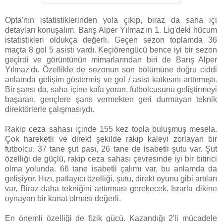
Opta'nın istatistiklerinden yola çıkıp, biraz da saha içi
detayları konuşalım. Barış Alper Yılmaz'ın 1. Lig'deki hücum
istatistikleri oldukça değerli. Geçen sezon toplamda 36
maçta 8 gol 5 asisti vardı. Keçiörengücü bence iyi bir sezon
geçirdi ve görüntünün mimarlarından biri de Barış Alper
Yılmaz'dı. Özellikle de sezonun son bölümüne doğru ciddi
anlamda gelişim göstermiş ve gol / asist katkısını arttırmıştı.
Bir şansı da, saha içine kafa yoran, futbolcusunu geliştirmeyi
başaran, gençlere şans vermekten geri durmayan teknik
direktörlerle çalışmasıydı.
Rakip ceza sahası içinde 155 kez topla buluşmuş mesela.
Çok hareketli ve direkt şekilde rakip kaleyi zorlayan bir
futbolcu. 37 tane şut pası, 26 tane de isabetli şutu var. Şut
özelliği de güçlü, rakip ceza sahası çevresinde iyi bir bitirici
olma yolunda. 66 tane isabetli çalımı var, bu anlamda da
gelişiyor. Hızı, patlayıcı özelliği, şutu, direkt oyunu gibi artıları
var. Biraz daha tekniğini arttırması gerekecek. Israrla dikine
oynayan bir kanat olması değerli.
En önemli özelliği de fizik gücü. Kazandığı 2'li mücadele